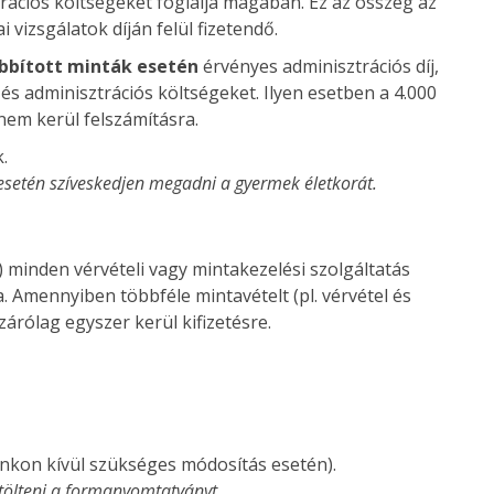
rációs költségeket foglalja magában. Ez az összeg az
i vizsgálatok díján felül fizetendő.
bbított minták esetén
érvényes adminisztrációs díj,
és adminisztrációs költségeket. Ilyen esetben a 4.000
 nem kerül felszámításra.
.
 esetén szíveskedjen megadni a gyermek életkorát.
Ft) minden vérvételi vagy mintakezelési szolgáltatás
a. Amennyiben többféle mintavételt (pl. vérvétel és
izárólag egyszer kerül kifizetésre.
ánkon kívül szükséges módosítás esetén).
itölteni a formanyomtatványt.