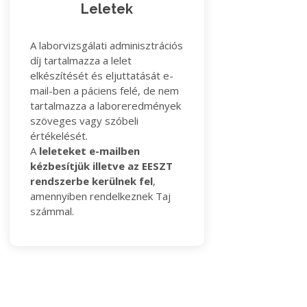
Leletek
A laborvizsgálati adminisztrációs
díj tartalmazza a lelet
elkészítését és eljuttatását e-
mail-ben a páciens felé, de nem
tartalmazza a laboreredmények
szöveges vagy szóbeli
értékelését.
A
leleteket e-mailben
kézbesítjük illetve az EESZT
rendszerbe kerülnek fel
,
amennyiben rendelkeznek Taj
számmal.