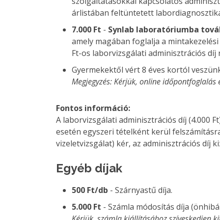
szolgáltatásokkal kapcsolatos adminiszt
árlistában feltüntetett labordiagnosztika
7.000 Ft
-
Synlab laboratóriumba tová
amely magában foglalja a mintakezelési 
Ft-os laborvizsgálati adminisztrációs díj
Gyermekektől vért 8 éves kortól veszünk
Megjegyzés: Kérjük, online időpontfoglalás
Fontos információ:
A laborvizsgálati adminisztrációs díj (4.000 
esetén egyszeri tételként kerül felszámításr
vizeletvizsgálat) kér, az adminisztrációs díj k
Egyéb díjak
500 Ft/db
- Szárnyastű díja.
5.000 Ft
- Számla módosítás díja (önhib
Kérjük, számla kiállításához szíveskedjen k