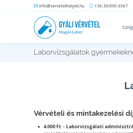
info@vervetelihelyek.hu
+36-30/090-6567
Szolg
Laborvizsgálatok gyermekekn
L
Vérvételi és mintakezelési dí
4.000 Ft
–
Laborvizsgálati adminisztrá