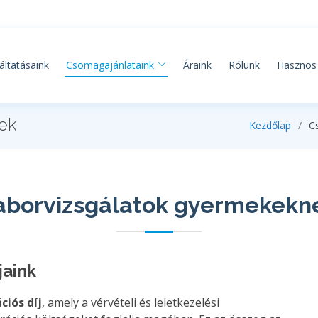
áltatásaink
Csomagajánlataink
Áraink
Rólunk
Hasznos 
ek
Kezdőlap
C
aborvizsgálatok gyermekekn
jaink
ciós díj
, amely a vérvételi és leletkezelési