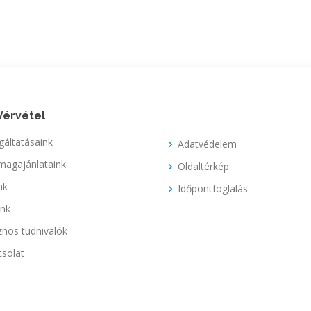
Vérvétel
gáltatásaink
Adatvédelem
magajánlataink
Oldaltérkép
nk
Időpontfoglalás
unk
nos tudnivalók
solat