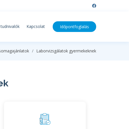
tudnivalók
Kapcsolat
Időpontfoglalás
somagajánlatok
Laborvizsgálatok gyermekeknek
ek