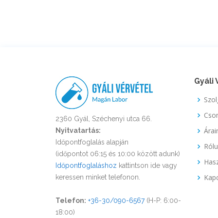
Gyáli 
Szol
Cso
2360 Gyál, Széchenyi utca 66.
Árai
Nyitvatartás:
Időpontfoglalás alapján
Ról
(időpontot 06:15 és 10:00 között adunk)
Hasz
Időpontfoglaláshoz
kattintson ide vagy
Kapc
keressen minket telefonon.
Telefon:
+36-30/090-6567
(H-P: 6:00-
18:00)