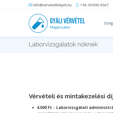
info@vervetelihelyek.hu
+36-30/090-6567
Szolg
Laborvizsgálatok nőknek
Vérvételi és mintakezelési dí
4.000 Ft
–
Laborvizsgálati adminisztrá