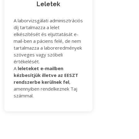
Leletek
A laborvizsgálati adminisztrációs
díj tartalmazza a lelet
elkészítését és eljuttatását e-
mail-ben a páciens felé, de nem
tartalmazza a laboreredmények
szöveges vagy szóbeli
értékelését.
A
leleteket e-mailben
kézbesítjük illetve az EESZT
rendszerbe kerülnek fel
,
amennyiben rendelkeznek Taj
számmal.