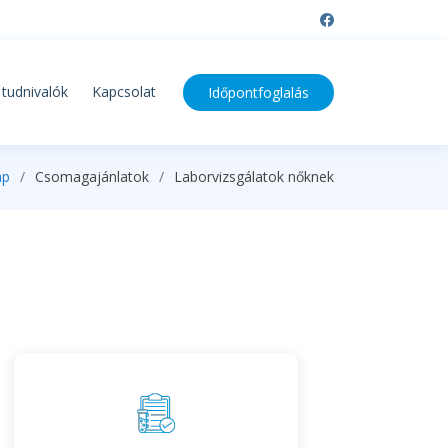
tudnivalók
Kapcsolat
Időpontfoglalás
ap
Csomagajánlatok
Laborvizsgálatok nőknek