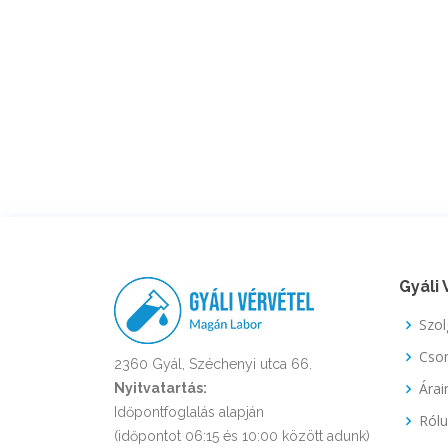
Gyáli 
Szol
Cso
2360 Gyál, Széchenyi utca 66.
Árai
Nyitvatartás:
Időpontfoglalás alapján
Ról
(időpontot 06:15 és 10:00 között adunk)