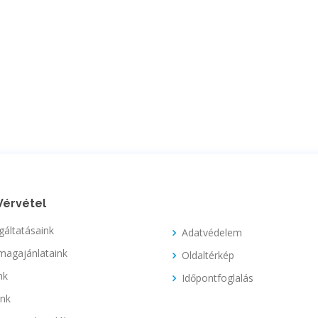
Vérvétel
gáltatásaink
Adatvédelem
magajánlataink
Oldaltérkép
nk
Időpontfoglalás
unk