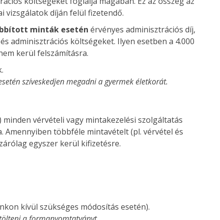
rációs költségeket foglalja magában. Ez az összeg az
i vizsgálatok díján felül fizetendő.
bbított minták esetén
érvényes adminisztrációs díj,
és adminisztrációs költségeket. Ilyen esetben a 4.000
 nem kerül felszámításra.
.
 esetén szíveskedjen megadni a gyermek életkorát.
Ft) minden vérvételi vagy mintakezelési szolgáltatás
a. Amennyiben többféle mintavételt (pl. vérvétel és
izárólag egyszer kerül kifizetésre.
ánkon kívül szükséges módosítás esetén).
itölteni a formanyomtatványt.