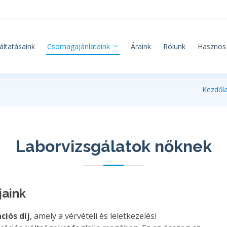
áltatásaink
Csomagajánlataink
Áraink
Rólunk
Hasznos 
Kezdől
Laborvizsgálatok nőknek
jaink
ciós díj
, amely a vérvételi és leletkezelési