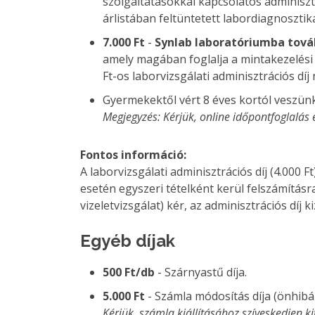
szolgáltatásokkal kapcsolatos adminiszt
árlistában feltüntetett labordiagnosztika
7.000 Ft
-
Synlab laboratóriumba tová
amely magában foglalja a mintakezelési 
Ft-os laborvizsgálati adminisztrációs díj
Gyermekektől vért 8 éves kortól veszünk
Megjegyzés: Kérjük, online időpontfoglalás
Fontos információ:
A laborvizsgálati adminisztrációs díj (4.000 
esetén egyszeri tételként kerül felszámításr
vizeletvizsgálat) kér, az adminisztrációs díj k
Egyéb díjak
500 Ft/db
- Szárnyastű díja.
5.000 Ft
- Számla módosítás díja (önhib
Kérjük, számla kiállításához szíveskedjen k